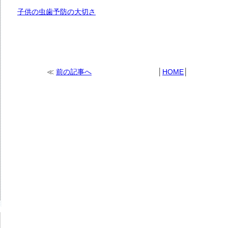
子供の虫歯予防の大切さ
≪
前の記事へ
│
HOME
│